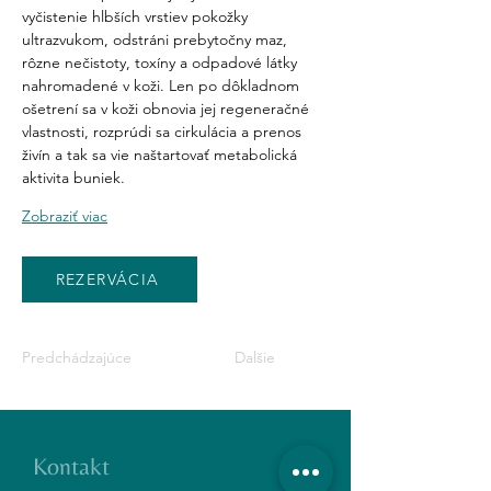
vyčistenie hlbších vrstiev pokožky 
ultrazvukom, odstráni prebytočny maz, 
rôzne nečistoty, toxíny a odpadové látky 
nahromadené v koži. Len po dôkladnom 
ošetrení sa v koži obnovia jej regeneračné 
vlastnosti, rozprúdi sa cirkulácia a prenos 
živín a tak sa vie naštartovať metabolická 
aktivita buniek.
Zobraziť viac
REZERVÁCIA
Predchádzajúce
Dalšie
Kontakt