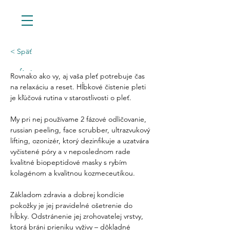
< Späť
Hĺbkové čistenie
Rovnako ako vy, aj vaša pleť potrebuje čas 
na relaxáciu a reset. Hĺbkové čistenie pleti 
je kľúčová rutina v starostlivosti o pleť.
My pri nej používame 2 fázové odličovanie, 
russian peeling, face scrubber, ultrazvukový 
lifting, ozonizér, ktorý dezinfikuje a uzatvára 
vyčistené póry a v neposlednom rade 
kvalitné biopeptidové masky s rybím 
kolagénom a kvalitnou kozmeceutikou.
Základom zdravia a dobrej kondície 
pokožky je jej pravidelné ošetrenie do 
hĺbky. Odstránenie jej zrohovatelej vrstvy, 
ktorá bráni prieniku vyživy – dôkladné 