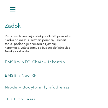
Zadok
Pre pekne tvarovaný zadok je dôležitá pevnosť a
hladká pokožka. Ošetrenia pomáhajú zlepšiť
tonus, podporujú cirkuláciu a zjemňujú
nerovnosti, vďaka čomu sa budete cítiť ešte viac
žensky a sebaisto.
EMSlim NEO Chair – Inkontinenčná
EMSlim NEO Chair – Inkontinenčná stolička
stolička
EMSlim Neo RF
EMSlim Neo RF
Niode – Bodyform lymfodrenáž
Niode – Bodyform lymfodrenáž
10D Lipo Laser
10D Lipo Laser