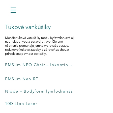
Tukové vankúšiky
Menšie tukové vankúšiky môžu byť tvrdohlavé aj
napriek pohybu a zdravej strave. Cielené
ošetrenia pomáhajú jemne tvarovať postavu,
redukovať tukové zásoby a zároveň zachovať
prirodzenú pevnosť pokožky.
EMSlim NEO Chair – Inkontinenčná
EMSlim NEO Chair – Inkontinenčná stolička
stolička
EMSlim Neo RF
EMSlim Neo RF
Niode – Bodyform lymfodrenáž
Niode – Bodyform lymfodrenáž
10D Lipo Laser
10D Lipo Laser